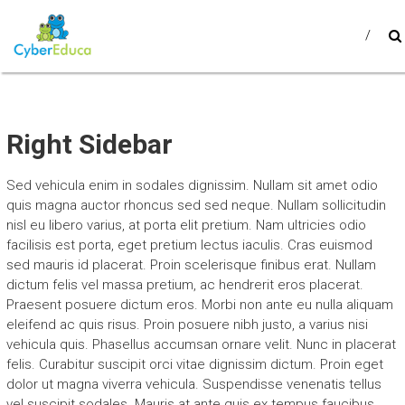
Skip
CYBEREDUCA
to
Reprogramando o Mundo!
content
Right Sidebar
Sed vehicula enim in sodales dignissim. Nullam sit amet odio
quis magna auctor rhoncus sed sed neque. Nullam sollicitudin
nisl eu libero varius, at porta elit pretium. Nam ultricies odio
facilisis est porta, eget pretium lectus iaculis. Cras euismod
sed mauris id placerat. Proin scelerisque finibus erat. Nullam
dictum felis vel massa pretium, ac hendrerit eros placerat.
Praesent posuere dictum eros. Morbi non ante eu nulla aliquam
eleifend ac quis risus. Proin posuere nibh justo, a varius nisi
vehicula quis. Phasellus accumsan ornare velit. Nunc in placerat
felis. Curabitur suscipit orci vitae dignissim dictum. Proin eget
dolor ut magna viverra vehicula. Suspendisse venenatis tellus
vel suscipit sodales. Mauris at ante quis ex tempus faucibus.